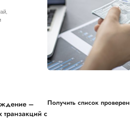
ай,
и
Получить список провере
ождение –
х транзакций с