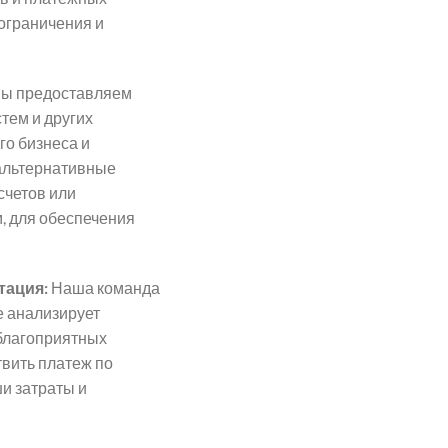
 ограничения и
ы предоставляем
тем и других
о бизнеса и
 альтернативные
счетов или
 для обеспечения
тация:
Наша команда
е анализирует
благоприятных
твить платеж по
и затраты и