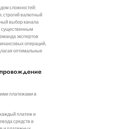
ядом сложностей:
я, строгий валютный
ьный выбор канала
к существенным
команда экспертов
финансовых операций,
едлагая оптимальные
опровождение
шими платежами в
каждый платеж и
евода средств в
ов и платежных