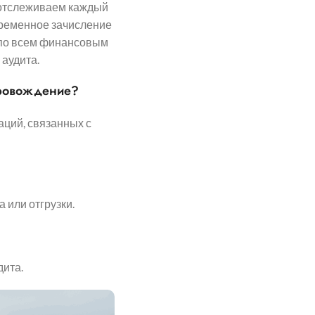
тслеживаем каждый
временное зачисление
 по всем финансовым
аудита.
провождение?
ций, связанных с
 или отгрузки.
дита.